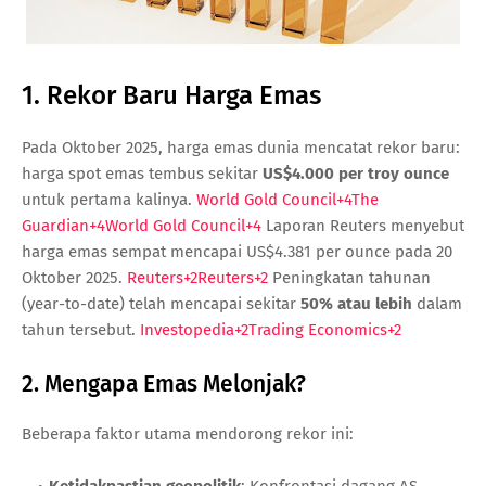
1. Rekor Baru Harga Emas
Pada Oktober 2025, harga emas dunia mencatat rekor baru:
harga spot emas tembus sekitar
US$4.000 per troy ounce
untuk pertama kalinya.
World Gold Council
+4
The
Guardian
+4
World Gold Council
+4
Laporan Reuters menyebut
harga emas sempat mencapai US$4.381 per ounce pada 20
Oktober 2025.
Reuters
+2
Reuters
+2
Peningkatan tahunan
(year-to-date) telah mencapai sekitar
50% atau lebih
dalam
tahun tersebut.
Investopedia
+2
Trading Economics
+2
2. Mengapa Emas Melonjak?
Beberapa faktor utama mendorong rekor ini:
Ketidakpastian geopolitik
: Konfrontasi dagang AS-