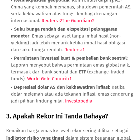
China yang kembali memanas, shutdown pemerintah AS,
serta kekhawatiran atas fungsi lembaga keuangan
internasional.
Reuters
+2
The Guardian
+2
Suku bunga rendah dan ekspektasi pelonggaran
moneter
: Emas sebagai aset tanpa imbal hasil (non-
yielding) jadi lebih menarik ketika imbal hasil obligasi
dan suku bunga rendah.
Reuters
+1
Permintaan investasi kuat & pembelian bank sentral
:
Laporan menyebut bahwa permintaan emas global naik,
termasuk dari bank sentral dan ETF (exchange-traded
funds).
World Gold Council
+1
Depresiasi dolar AS dan kekhawatiran inflasi
: Ketika
dolar melemah atau ada tekanan inflasi, emas cenderung
jadi pilihan lindung nilai.
Investopedia
3. Apakah Rekor Ini Tanda Bahaya?
Kenaikan harga emas ke level rekor sering dilihat sebagai
indikator risiko yang tinggi
dalam sistem keuangan global.