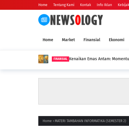
Home
Tentang Kami
Kontak
Info Iklan
Kebijak
Home
Market
Finansial
Ekonomi
Kenaikan Emas Antam: Momentu
FINANSIAL
Home
MATERI TAMBAHAN INFORMATIKA (SEMESTER 2)