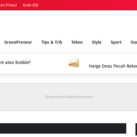
an Privasi
Kode Etik
GreenPreneur
Tips & Trik
Tekno
Style
Sport
Our
m atau Bubble?
Harga Emas Pecah Rekor,
Responsive Advertisement